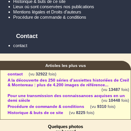
Historique & buts de ce site
Lieux où sont conservées nos publications
Mentions légales et Droits d’auteurs
Procédure de commande & conditions
Contact
contact
Articles les plus vus
contact
(vu
32922
fois)
A la découverte des 250 séries d’assiettes historiées de Creil
& Montereau : plus de 4.200 images de référence...
(vu
13487
fois)
Pour une transmission des connaissances acquises en un
demi siècle
(vu
10448
fois)
Procédure de commande & conditions
(vu
9310
fois)
Historique & buts de ce site
(vu
8225
fois)
Quelques photos