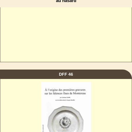
au hasard
DFF 46